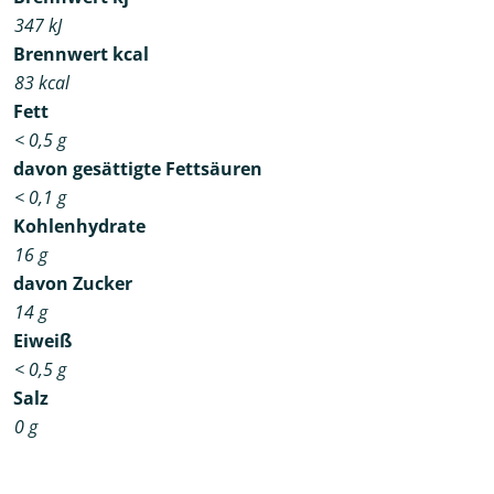
347
kJ
Brennwert kcal
83
kcal
Fett
< 0,5
g
davon
gesättigte Fettsäuren
< 0,1
g
Kohlenhydrate
16
g
davon
Zucker
14
g
Eiweiß
< 0,5
g
Salz
0
g