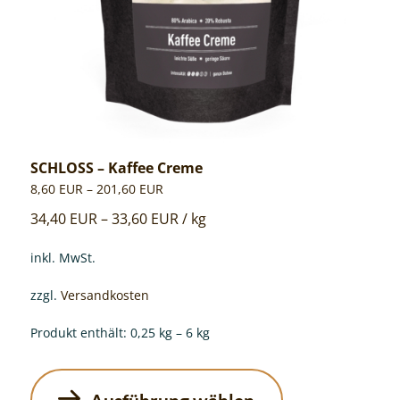
Produktseite
gewählt
werden
SCHLOSS – Kaffee Creme
8,60
EUR
–
201,60
EUR
34,40
EUR
–
33,60
EUR
/
kg
inkl. MwSt.
zzgl.
Versandkosten
Produkt enthält: 0,25
kg
– 6
kg