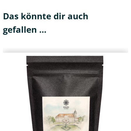
Das könnte dir auch
gefallen …
Dieses
Produkt
weist
mehrere
Varianten
auf.
Die
Optionen
können
auf
der