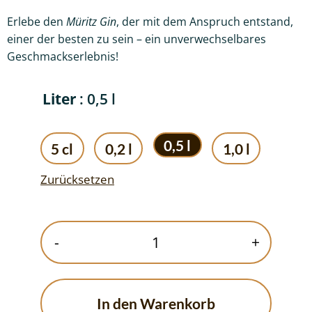
Erlebe den
Müritz Gin
, der mit dem Anspruch entstand,
einer der besten zu sein – ein unverwechselbares
Geschmackserlebnis!
Liter
: 0,5 l
0,5 l
5 cl
0,2 l
1,0 l
Zurücksetzen
Müritz
-
+
Gin
Menge
In den Warenkorb