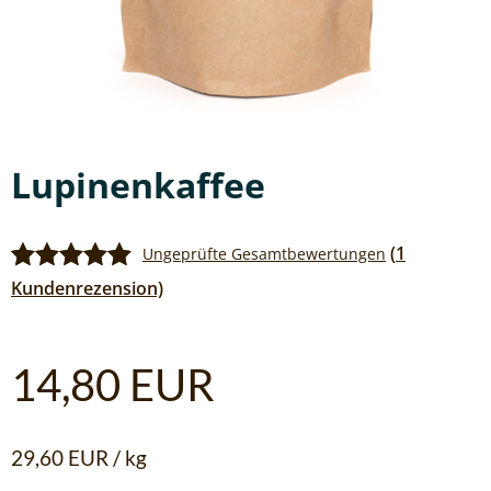
Lupinenkaffee
(
1
Ungeprüfte Gesamtbewertungen
Bewertet mit
1
Kundenrezension)
5.00
von 5,
basierend auf
Kundenbewertung
14,80
EUR
29,60
EUR
/
kg