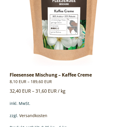
können
auf
der
Produktseite
gewählt
werden
Fleesensee Mischung – Kaffee Creme
8,10
EUR
–
189,60
EUR
32,40
EUR
–
31,60
EUR
/
kg
inkl. MwSt.
zzgl.
Versandkosten