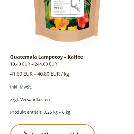
Produktseite
gewählt
werden
Guatemala Lampocoy – Kaffee
10,40
EUR
–
244,80
EUR
41,60
EUR
–
40,80
EUR
/
kg
inkl. MwSt.
zzgl.
Versandkosten
Produkt enthält: 0,25
kg
– 6
kg