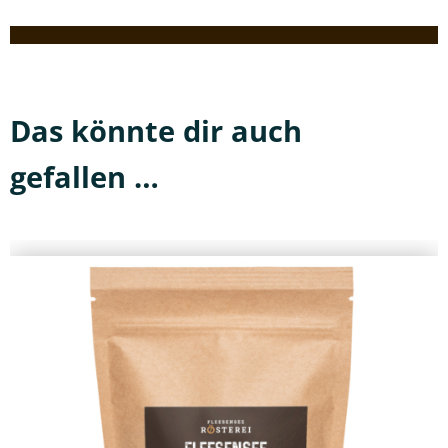
Das könnte dir auch
gefallen …
Dieses
Produkt
weist
mehrere
Varianten
auf.
Die
Optionen