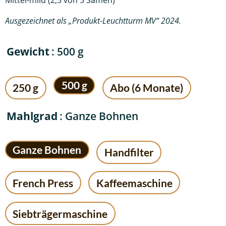
Mittel-mild (2,5 von 5 Samen)
Ausgezeichnet als „Produkt-Leuchtturm MV“ 2024.
Gewicht
: 500 g
500 g
250 g
Abo (6 Monate)
Mahlgrad
: Ganze Bohnen
Ganze Bohnen
Handfilter
French Press
Kaffeemaschine
Siebträgermaschine