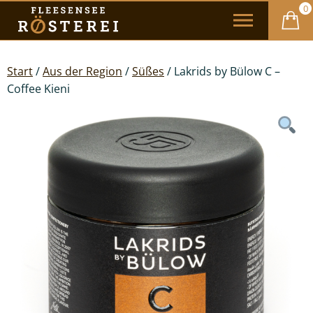
0
Start
/
Aus der Region
/
Süßes
/ Lakrids by Bülow C –
Coffee Kieni