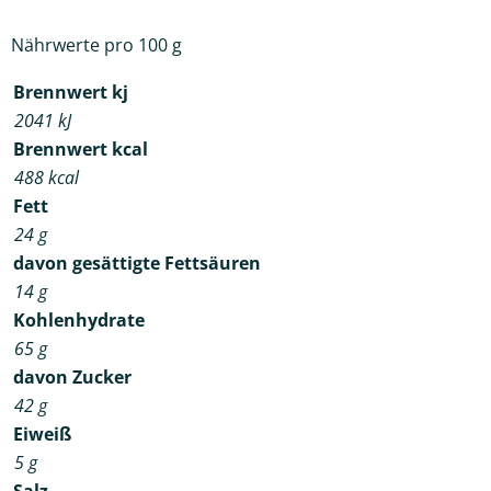
Nährwerte pro 100 g
Brennwert kj
2041
kJ
Brennwert kcal
488
kcal
Fett
24
g
davon
gesättigte Fettsäuren
14
g
Kohlenhydrate
65
g
davon
Zucker
42
g
Eiweiß
5
g