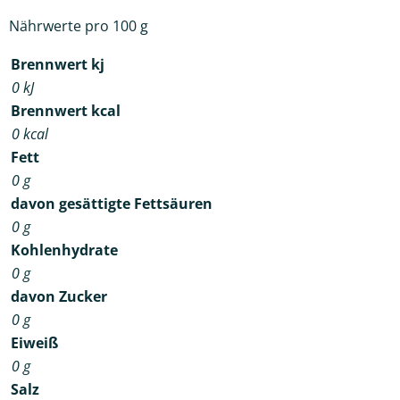
Nährwerte pro 100 g
Brennwert kj
0
kJ
Brennwert kcal
0
kcal
Fett
0
g
davon
gesättigte Fettsäuren
0
g
Kohlenhydrate
0
g
davon
Zucker
0
g
Eiweiß
0
g
Salz