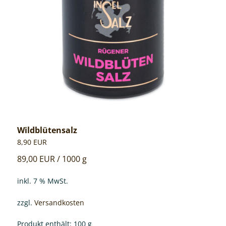
Wildblütensalz
8,90
EUR
89,00
EUR
/
1000
g
inkl. 7 % MwSt.
zzgl.
Versandkosten
Produkt enthält: 100
g