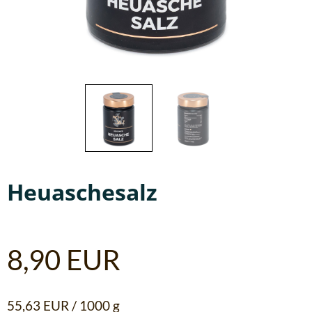
Heuaschesalz
8,90
EUR
55,63
EUR
/
1000
g